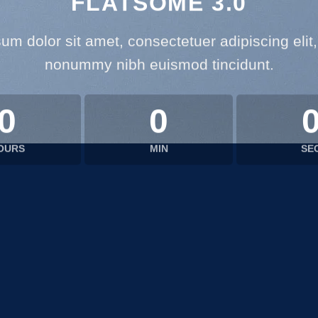
FLATSOME 3.0
um dolor sit amet, consectetuer adipiscing elit
nonummy nibh euismod tincidunt.
0
0
OURS
MIN
SE