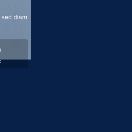
, sed diam
0
C