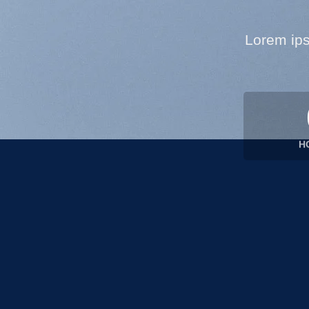
Lorem ips
H