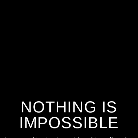
NOTHING IS
C
IMPOSSIBLE
T